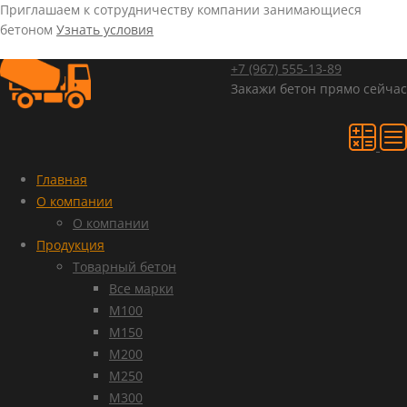
Приглашаем к сотрудничеству компании занимающиеся
бетоном
Узнать условия
+7 (967)
555-13-89
Закажи бетон прямо сейчас
Главная
О компании
О компании
Продукция
Товарный бетон
Все марки
М100
М150
М200
М250
М300