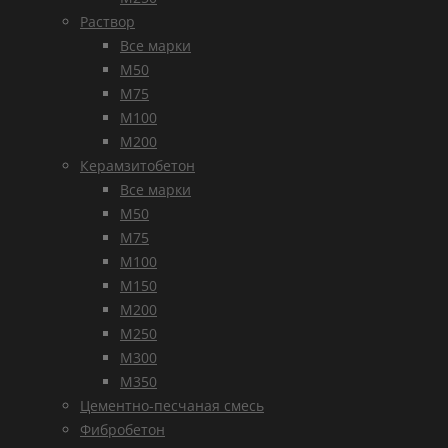
Раствор
Все марки
М50
М75
М100
М200
Керамзитобетон
Все марки
М50
М75
М100
М150
М200
М250
М300
М350
Цементно-песчаная смесь
Фибробетон