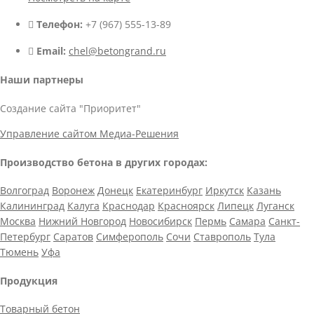
Телефон:
+7 (967) 555-13-89
Email:
chel@betongrand.ru
Наши партнеры
Создание сайта "Приоритет"
Управление сайтом Медиа-Решения
Производство бетона в других городах:
Волгоград
Воронеж
Донецк
Екатеринбург
Иркутск
Казань
Калининград
Калуга
Краснодар
Красноярск
Липецк
Луганск
Москва
Нижний Новгород
Новосибирск
Пермь
Самара
Санкт-
Петербург
Саратов
Симферополь
Сочи
Ставрополь
Тула
Тюмень
Уфа
Продукция
Товарный бетон