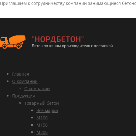
Приглашаем к сотрудничеству компании занимающиеся бетон
"НОРДБЕТОН"
Бетон по ценам производителя с доставкой
Главная
О компании
О компании
Продукция
Товарный бетон
Все марки
М100
М150
М200