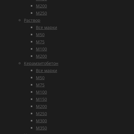
М200
М250
Раствор
Все марки
М50
М75
М100
М200
Керамзитобетон
Все марки
М50
М75
М100
М150
М200
М250
М300
М350