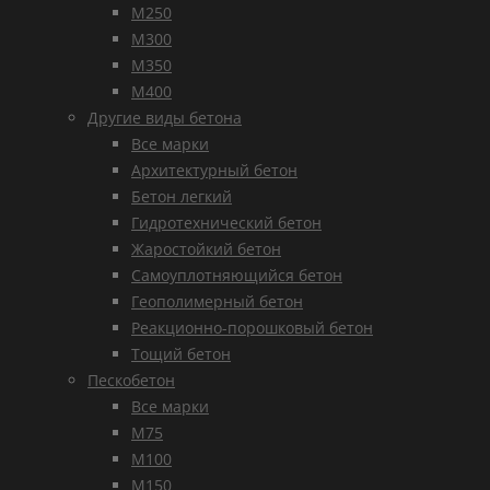
М250
М300
М350
М400
Другие виды бетона
Все марки
Архитектурный бетон
Бетон легкий
Гидротехнический бетон
Жаростойкий бетон
Самоуплотняющийся бетон
Геополимерный бетон
Реакционно-порошковый бетон
Тощий бетон
Пескобетон
Все марки
М75
М100
М150