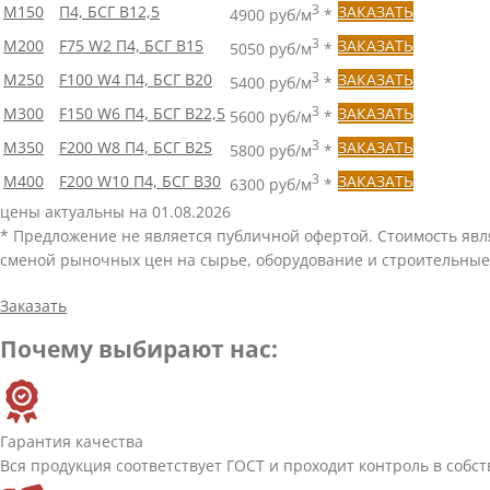
М150
П4, БСГ В12,5
3
ЗАКАЗАТЬ
4900 руб/м
*
М200
F75 W2 П4, БСГ В15
3
ЗАКАЗАТЬ
5050 руб/м
*
М250
F100 W4 П4, БСГ В20
3
ЗАКАЗАТЬ
5400 руб/м
*
М300
F150 W6 П4, БСГ В22,5
3
ЗАКАЗАТЬ
5600 руб/м
*
М350
F200 W8 П4, БСГ В25
3
ЗАКАЗАТЬ
5800 руб/м
*
М400
F200 W10 П4, БСГ В30
3
ЗАКАЗАТЬ
6300 руб/м
*
цены актуальны на 01.08.2026
* Предложение не является публичной офертой. Стоимость яв
сменой рыночных цен на сырье, оборудование и строительные
Заказать
Почему выбирают нас:
Гарантия качества
Вся продукция соответствует ГОСТ и проходит контроль в собс