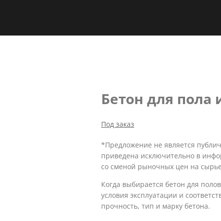
Бетон для пола 
Под заказ
*Предложение не является публич
приведена исключительно в инфо
со сменой рыночных цен на сырье
Когда выбирается бетон для полов
условия эксплуатации и соответст
прочность, тип и марку бетона.