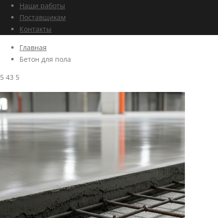
Наши работы
Поставщикам
Контакты
Главная
Бетон для пола
5
43
5