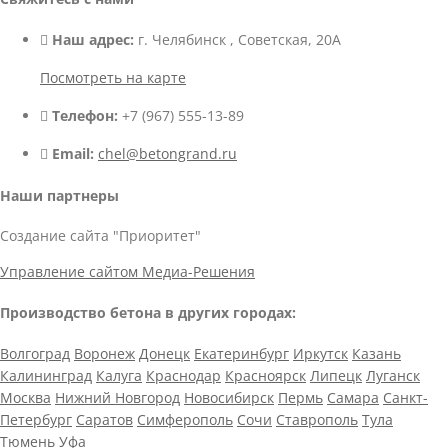
Наш адрес:
г. Челябинск , Советская, 20А
Посмотреть на карте
Телефон:
+7 (967) 555-13-89
Email:
chel@betongrand.ru
Наши партнеры
Создание сайта "Приоритет"
Управление сайтом Медиа-Решения
Производство бетона в других городах:
Волгоград
Воронеж
Донецк
Екатеринбург
Иркутск
Казань
Калининград
Калуга
Краснодар
Красноярск
Липецк
Луганск
Москва
Нижний Новгород
Новосибирск
Пермь
Самара
Санкт-
Петербург
Саратов
Симферополь
Сочи
Ставрополь
Тула
Тюмень
Уфа