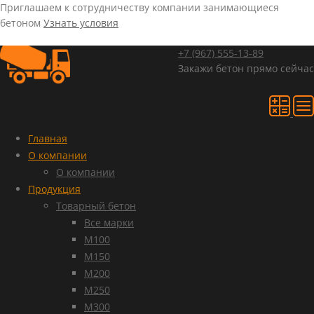
Приглашаем к сотрудничеству компании занимающиеся
бетоном
Узнать условия
+7 (967)
555-13-89
Закажи бетон прямо сейчас
Главная
О компании
О компании
Продукция
Товарный бетон
Все марки
М100
М150
М200
М250
М300