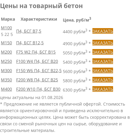
Цены на товарный бетон
Марка
Характеристики
3
Цена, руб/м
М100
3
П4, БСГ В7,5
ЗАКАЗАТЬ
4400 руб/м
*
5
22
5
М150
П4, БСГ В12,5
3
ЗАКАЗАТЬ
4900 руб/м
*
М200
F75 W2 П4, БСГ В15
3
ЗАКАЗАТЬ
5050 руб/м
*
М250
F100 W4 П4, БСГ В20
3
ЗАКАЗАТЬ
5400 руб/м
*
М300
F150 W6 П4, БСГ В22,5
3
ЗАКАЗАТЬ
5600 руб/м
*
М350
F200 W8 П4, БСГ В25
3
ЗАКАЗАТЬ
5800 руб/м
*
М400
F200 W10 П4, БСГ В30
3
ЗАКАЗАТЬ
6300 руб/м
*
цены актуальны на 01.08.2026
* Предложение не является публичной офертой. Стоимость
является ориентировочной и приведена исключительно в
информационных целях. Цена может быть скорректирована в
связи со сменой рыночных цен на сырье, оборудование и
строительные материалы.