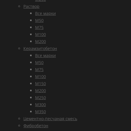
Раствор
Все марки
М50
М75
М100
М200
Керамзитобетон
Все марки
М50
М75
М100
М150
М200
М250
М300
М350
Цементно-песчаная смесь
Фибробетон