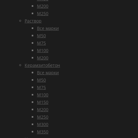
М200
М250
Раствор
Все марки
М50
М75
М100
М200
Керамзитобетон
Все марки
М50
М75
М100
М150
М200
М250
М300
М350