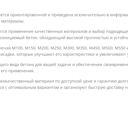
яется ориентировочной и приведена исключительно в информац
 материалы.
ся применение качественных материалов и выбор подходящего 
роницаемый бетон, обладающий высокой прочностью и устойчи
чая М100, М150, М200, М250, М300, М350, М450, М500, М550 и 
исадки, которые улучшают его характеристики и увеличивают 
его вида бетона для вашей задачи и обеспечении своевременн
 его применения.
ококачественный материал по доступной цене и гарантию долго
ься с оптимальным вариантом и организуют быструю доставку 