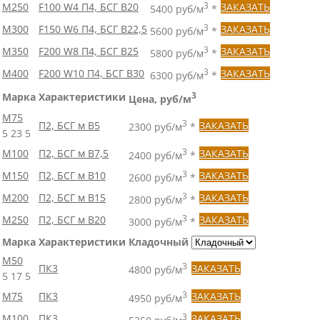
М250
F100 W4 П4, БСГ В20
3
ЗАКАЗАТЬ
5400 руб/м
*
М300
F150 W6 П4, БСГ В22,5
3
ЗАКАЗАТЬ
5600 руб/м
*
М350
F200 W8 П4, БСГ В25
3
ЗАКАЗАТЬ
5800 руб/м
*
М400
F200 W10 П4, БСГ В30
3
ЗАКАЗАТЬ
6300 руб/м
*
Марка
Характеристики
3
Цена, руб/м
М75
3
П2, БСГ м В5
ЗАКАЗАТЬ
2300 руб/м
*
5
23
5
М100
П2, БСГ м В7,5
3
ЗАКАЗАТЬ
2400 руб/м
*
М150
П2, БСГ м В10
3
ЗАКАЗАТЬ
2600 руб/м
*
М200
П2, БСГ м В15
3
ЗАКАЗАТЬ
2800 руб/м
*
М250
П2, БСГ м В20
3
ЗАКАЗАТЬ
3000 руб/м
*
Марка
Характеристики
Кладочный
М50
3
ПК3
ЗАКАЗАТЬ
4800 руб/м
5
17
5
М75
ПК3
3
ЗАКАЗАТЬ
4950 руб/м
М100
ПК3
3
ЗАКАЗАТЬ
5250 руб/м