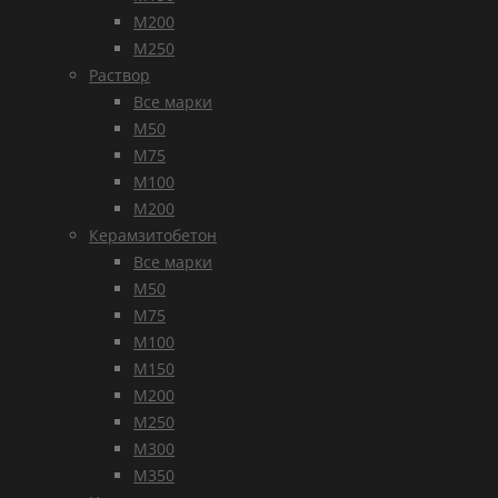
М200
М250
Раствор
Все марки
М50
М75
М100
М200
Керамзитобетон
Все марки
М50
М75
М100
М150
М200
М250
М300
М350