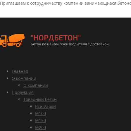
Приглашаем к сотрудничеству компании занимающиеся бетон
"НОРДБЕТОН"
Бетон по ценам производителя с доставкой
Главная
О компании
О компании
Продукция
Товарный бетон
Все марки
М100
М150
М200