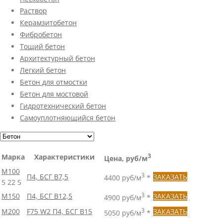
Раствор
Керамзитобетон
Фибробетон
Тощий бетон
Архитектурный бетон
Легкий бетон
Бетон для отмостки
Бетон для мостовой
Гидротехнический бетон
Самоуплотняющийся бетон
Марка
Характеристики
3
Цена, руб/м
М100
3
П4, БСГ В7,5
ЗАКАЗАТЬ
4400 руб/м
*
5
22
5
М150
П4, БСГ В12,5
3
ЗАКАЗАТЬ
4900 руб/м
*
М200
F75 W2 П4, БСГ В15
3
ЗАКАЗАТЬ
5050 руб/м
*