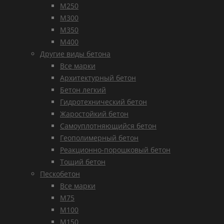
М250
М300
М350
М400
Другие виды бетона
Все марки
Архитектурный бетон
Бетон легкий
Гидротехнический бетон
Жаростойкий бетон
Самоуплотняющийся бетон
Геополимерный бетон
Реакционно-порошковый бетон
Тощий бетон
Пескобетон
Все марки
М75
М100
М150