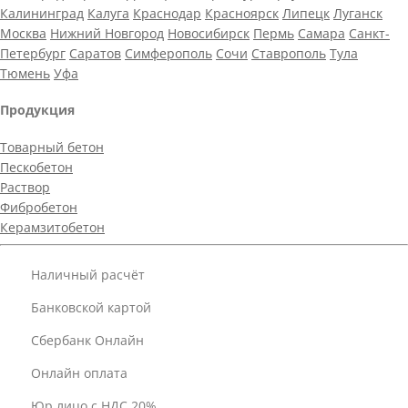
Калининград
Калуга
Краснодар
Красноярск
Липецк
Луганск
Москва
Нижний Новгород
Новосибирск
Пермь
Самара
Санкт-
Петербург
Саратов
Симферополь
Сочи
Ставрополь
Тула
Тюмень
Уфа
Продукция
Товарный бетон
Пескобетон
Раствор
Фибробетон
Керамзитобетон
Наличный расчёт
Банковской картой
Сбербанк Онлайн
Онлайн оплата
Юр.лицо с НДС 20%