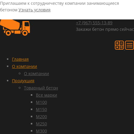
Приглашаем к сотрудничеству компании занимающиеся
бетоном
Узнать условия
+7 (967)
555-13-89
Закажи бетон прямо сейчас
Главная
О компании
О компании
Продукция
Товарный бетон
Все марки
М100
М150
М200
М250
М300