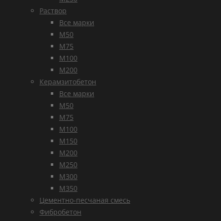
Раствор
Все марки
М50
М75
М100
М200
Керамзитобетон
Все марки
М50
М75
М100
М150
М200
М250
М300
М350
Цементно-песчаная смесь
Фибробетон